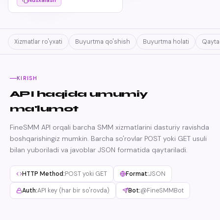
Nusxalash
Xizmatlar ro'yxati
Buyurtma qo'shish
Buyurtma holati
Qayta 
KIRISH
API haqida umumiy
ma'lumot
FineSMM API orqali barcha SMM xizmatlarini dasturiy ravishda
boshqarishingiz mumkin. Barcha so'rovlar POST yoki GET usuli
bilan yuboriladi va javoblar JSON formatida qaytariladi.
HTTP Method:
POST yoki GET
Format:
JSON
Auth:
API key (har bir so'rovda)
Bot:
@FineSMMBot