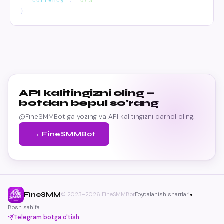
"currency"
: 
"UZS"
}
API kalitingizni oling —
botdan bepul so'rang
@FineSMMBot ga yozing va API kalitingizni darhol oling.
→ FineSMMBot
•
FineSMM
© 2023–2026 FineSMMBot
Foydalanish shartlari
Bosh sahifa
Telegram botga o'tish