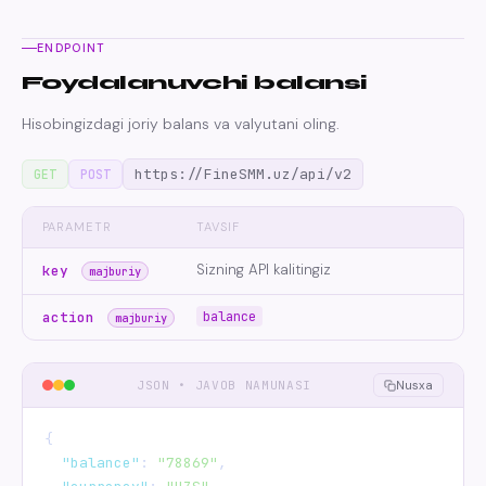
ENDPOINT
Foydalanuvchi balansi
Hisobingizdagi joriy balans va valyutani oling.
https://FineSMM.uz/api/v2
GET
POST
PARAMETR
TAVSIF
Sizning API kalitingiz
key
majburiy
balance
action
majburiy
JSON • JAVOB NAMUNASI
Nusxa
{

"balance"
: 
"78869"
,
