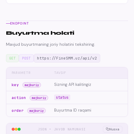
ENDPOINT
Buyurtma holati
Mavjud buyurtmaning joriy holatini tekshiring.
https://FineSMM.uz/api/v2
GET
POST
PARAMETR
TAVSIF
Sizning API kalitingiz
key
majburiy
status
action
majburiy
Buyurtma ID raqami
order
majburiy
JSON • JAVOB NAMUNASI
Nusxa