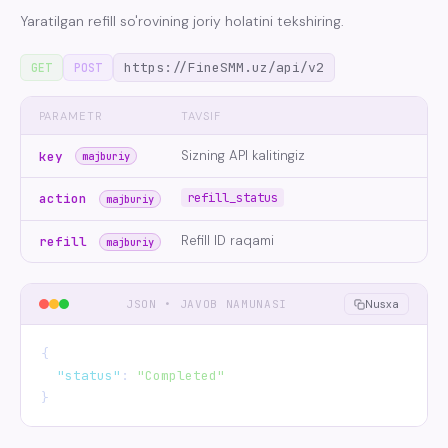
Yaratilgan refill so'rovining joriy holatini tekshiring.
https://FineSMM.uz/api/v2
GET
POST
PARAMETR
TAVSIF
Sizning API kalitingiz
key
majburiy
refill_status
action
majburiy
Refill ID raqami
refill
majburiy
JSON • JAVOB NAMUNASI
Nusxa
{

"status"
: 
"Completed"
}