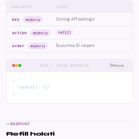
PARAMETR
TAVSIF
Sizning API kalitingiz
key
majburiy
refill
action
majburiy
Buyurtma ID raqami
order
majburiy
JSON • JAVOB NAMUNASI
Nusxa
{

"refill"
: 
"1"
}
ENDPOINT
Refill holati