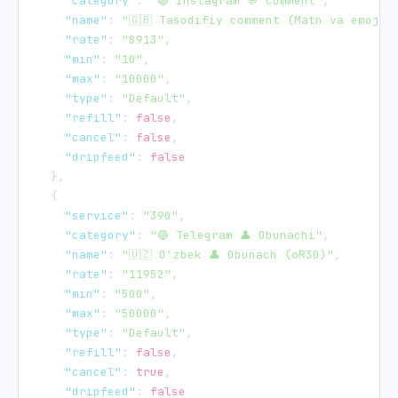
"category"
: 
"🟣 Instagram 💬 Comment"
,

"name"
: 
"🇬🇧 Tasodifiy comment (Matn va emoji)
"rate"
: 
"8913"
,

"min"
: 
"10"
,

"max"
: 
"10000"
,

"type"
: 
"Default"
,

"refill"
: 
false
,

"cancel"
: 
false
,

"dripfeed"
: 
false
  },

  {

"service"
: 
"390"
,

"category"
: 
"🔵 Telegram 👤 Obunachi"
,

"name"
: 
"🇺🇿 O'zbek 👤 Obunach (♻️R30)"
,

"rate"
: 
"11952"
,

"min"
: 
"500"
,

"max"
: 
"50000"
,

"type"
: 
"Default"
,

"refill"
: 
false
,

"cancel"
: 
true
,

"dripfeed"
: 
false