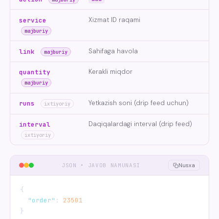
Xizmat ID raqami
service
majburiy
Sahifaga havola
link
majburiy
Kerakli miqdor
quantity
majburiy
Yetkazish soni (drip feed uchun)
runs
ixtiyoriy
Daqiqalardagi interval (drip feed)
interval
ixtiyoriy
JSON • JAVOB NAMUNASI
Nusxa
{

"order"
: 
23501
}