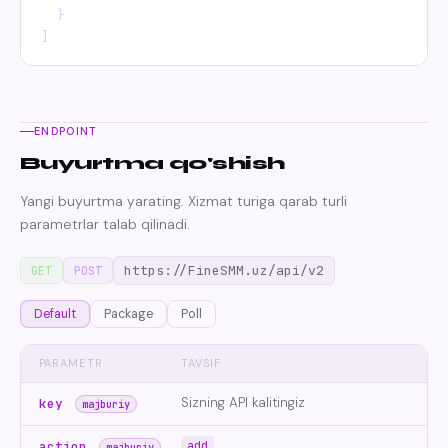
  }

]
ENDPOINT
Buyurtma qo'shish
Yangi buyurtma yarating. Xizmat turiga qarab turli
parametrlar talab qilinadi.
https://FineSMM.uz/api/v2
GET
POST
Default
Package
Poll
PARAMETR
TAVSIF
Sizning API kalitingiz
key
majburiy
add
action
majburiy