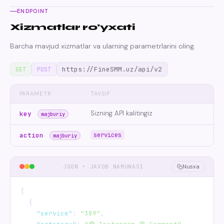
ENDPOINT
Xizmatlar ro'yxati
Barcha mavjud xizmatlar va ularning parametrlarini oling.
https://FineSMM.uz/api/v2
GET
POST
PARAMETR
TAVSIF
Sizning API kalitingiz
key
majburiy
services
action
majburiy
JSON • JAVOB NAMUNASI
Nusxa
[

  {

"service"
: 
"389"
,
