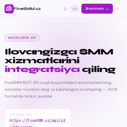
FineSMM.uz
Boshlash →
DEVELOPER API
Ilovangizga SMM
xizmatlarini
integratsiya
qiling
FineSMM REST API orqali buyurtmalarni avtomatlashtiring,
xizmatlar ro'yxatini oling va balansingizni boshqaring — JSON
formatida tezkor javoblar.
API BASE URL
https://FineSMM.uz/api/v2