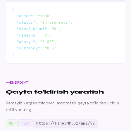
{

"order"
: 
"1688"
,

"status"
: 
"In progress"
,

"start_count"
: 
"0"
,

"remains"
: 
"0"
,

"charge"
: 
"0.80"
,

"currency"
: 
"UZS"
}
ENDPOINT
Qayta to'ldirish yaratish
Kamayib ketgan miqdorni avtomatik qayta to'ldirish uchun
refill yarating.
https://FineSMM.uz/api/v2
GET
POST